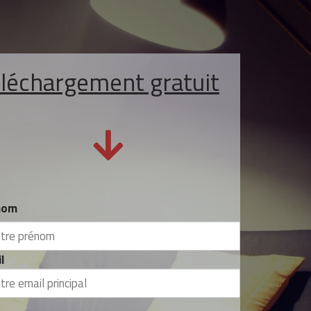
léchargement gratuit
nom
l