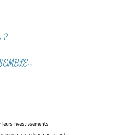
s ?
 ENSEMBLE…
ur leurs investissements
 maximum de valeur à nos clients