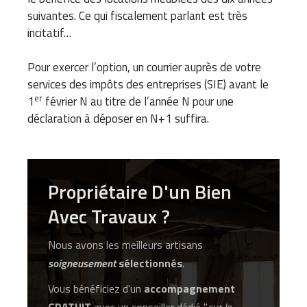
suivantes. Ce qui fiscalement parlant est très
incitatif…
Pour exercer l’option, un courrier auprès de votre
services des impôts des entreprises (SIE) avant le
er
1
février N au titre de l’année N pour une
déclaration à déposer en N+1 suffira.
Propriétaire D'un Bien
Avec Travaux ?
Nous avons les meilleurs artisans
soigneusement
sélectionnés
.
Vous bénéficiez d'un
accompagnement
GRATUIT
avec un conseiller dédié "
sur le